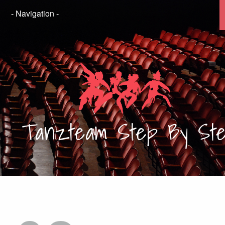
Tanzteam
Step By St