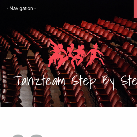
Tanzteam
Step By St