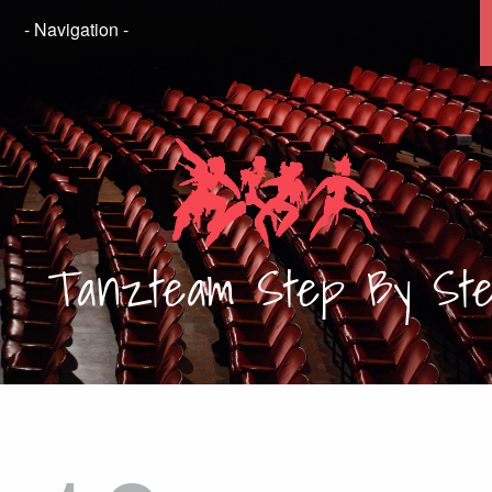
Tanzteam
Step By St