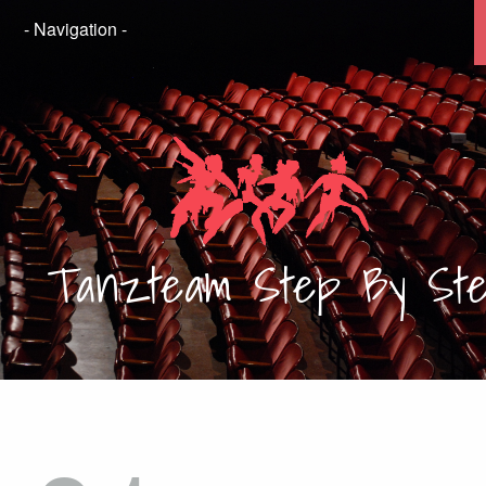
Tanzteam
Step By St