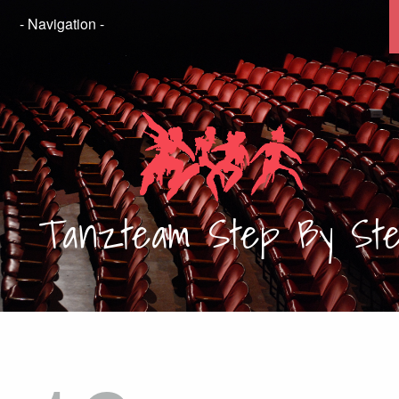
Tanzteam
Step By St