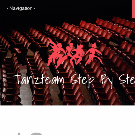
Tanzteam
Step By St