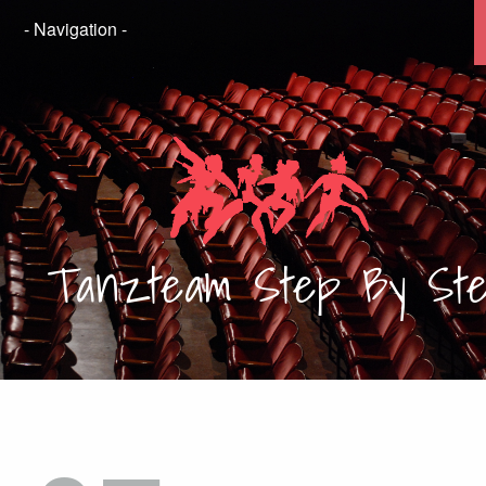
Tanzteam
Step By St