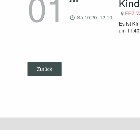
01
Kind
Juni
FEZ-W
Sa 10:20–12:10
Es ist Ki
um 11:40 
Zurück