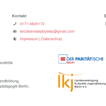
Kontakt
0171-4820172
tanzteamstepbystep@gmail.com
Impressum
|
Datenschutz
endhilfe
endbildung,
pädagogik Berlin,