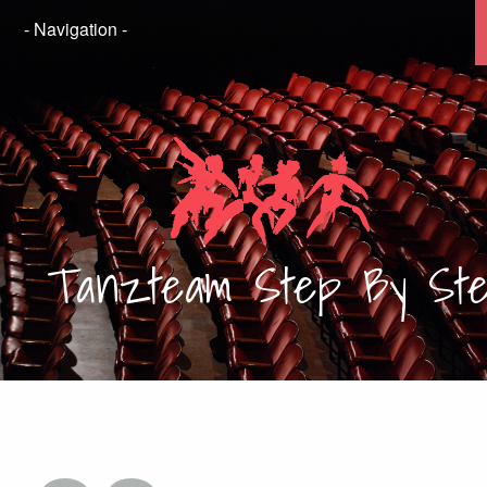
Tanzteam
Step By St