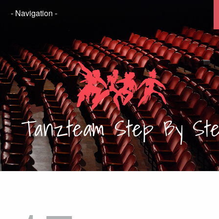
Tanzteam
Step By St