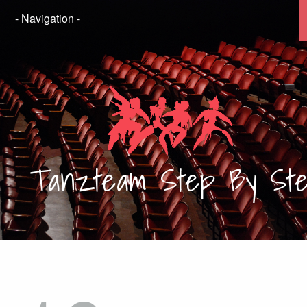
Tanzteam
Step By St