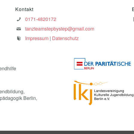
Kontakt
0171-4820172
tanzteamstepbystep@gmail.com
Impressum
|
Datenschutz
endhilfe
endbildung,
pädagogik Berlin,