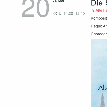
20
Die 
Januar
Alte F
Di 11:30–12:40
Komposit
Regie: A
Choreogra