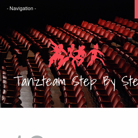
Tanzteam
Step By St