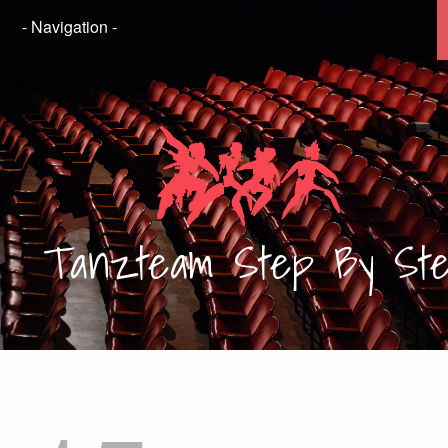
Tanzteam
Step By St