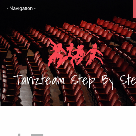
Tanzteam
Step By St