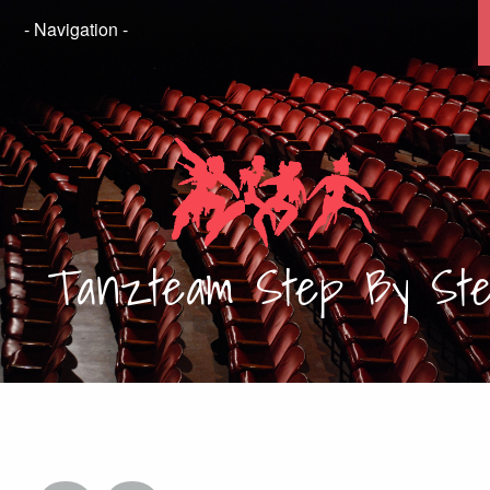
Tanzteam
Step By St