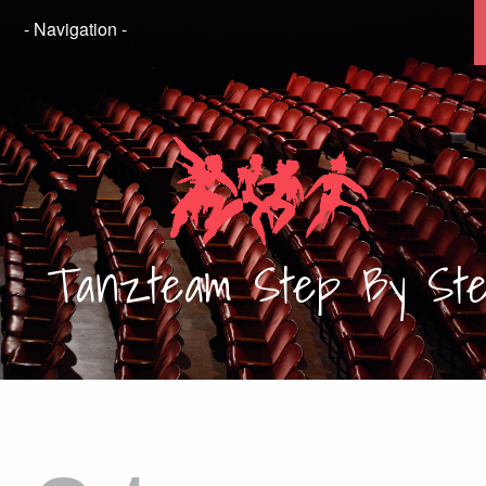
Tanzteam
Step By St