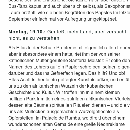
Bus-Tanz kaputt und auch über sich selbst, als Saxophonist
Laura erzählt, wie sie beim Begrüßen des Papstes im letzt
September einfach mal vor Aufregung umgekippt sei.
Montag, 19.10.:
Genießt mein Land, aber versucht
nicht, es zu verstehen!
Als Elias in der Schule Probleme mit eigentlich allen Lehre
aber insbesondere einem hatte, riet ihm der von seiner
katholischen Mutter gerufene Santería-Meister: Er solle de
Namen des Lehrers auf ein Papier schreiben, seinen eige
darüber und das ins Gefrierfach legen. Das hilft? Und ob!
Elias Aseff ist heute ein gefragter Kunsthistoriker, und er füh
uns zu den afrikanischen Wurzeln der kubanischen
Geschichte und Kultur. Wir treffen ihn in einem kleinen
heiligen Park inmitten eines quirligen afrikanischen Viertels
dessen alte Bäume spirituellen Ritualen dienen – und die 
uns als Müllecken ausgemachten Wurzelgeflechte als
Opferstellen. Im Palacio de Rumba, wo direkt über einem
wunderschönen alten Gemälde eine grelle Neonreklame