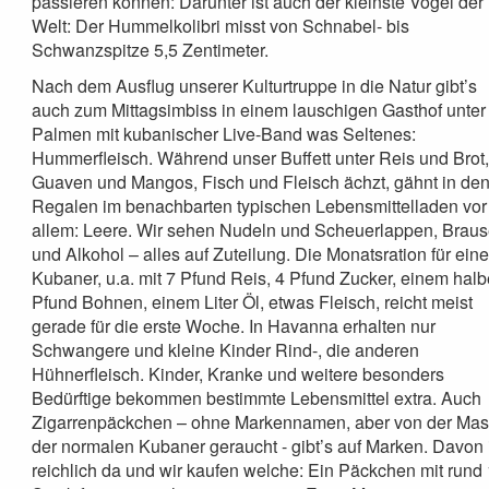
passieren können: Darunter ist auch der kleinste Vogel der
Welt: Der Hummelkolibri misst von Schnabel- bis
Schwanzspitze 5,5 Zentimeter.
Nach dem Ausflug unserer Kulturtruppe in die Natur gibt’s
auch zum Mittagsimbiss in einem lauschigen Gasthof unter
Palmen mit kubanischer Live-Band was Seltenes:
Hummerfleisch. Während unser Buffett unter Reis und Brot
Guaven und Mangos, Fisch und Fleisch ächzt, gähnt in de
Regalen im benachbarten typischen Lebensmittelladen vor
allem: Leere. Wir sehen Nudeln und Scheuerlappen, Brau
und Alkohol – alles auf Zuteilung. Die Monatsration für ein
Kubaner, u.a. mit 7 Pfund Reis, 4 Pfund Zucker, einem hal
Pfund Bohnen, einem Liter Öl, etwas Fleisch, reicht meist
gerade für die erste Woche. In Havanna erhalten nur
Schwangere und kleine Kinder Rind-, die anderen
Hühnerfleisch. Kinder, Kranke und weitere besonders
Bedürftige bekommen bestimmte Lebensmittel extra. Auch
Zigarrenpäckchen – ohne Markennamen, aber von der Ma
der normalen Kubaner geraucht - gibt’s auf Marken. Davon 
reichlich da und wir kaufen welche: Ein Päckchen mit rund