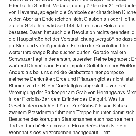
Friedhof im Stadtteil Vedado, dem größten der 21 Friedhöfe
von Havanna, spiegeln die Symbole der christlichen Kirch
wider. Aber am Ende reichen nicht Glauben an oder Hoffn
auf ein Grab, hier wird seit 144 Jahren nach Reichtum
bestattet. Daran hat auch die Revolution nichts geändert, d
die Hauptstraße bei der Verstaatlichung „vergaß“, so dass 
größten und vermögendsten Feinde der Revolution hier
weiter ihre ewige Ruhe suchen dürfen. Gerade mal ein
Schwarzer liegt in der ersten, teuersten Reihe begraben: E
war erst Diener, dann Fahrer, später Geliebter einer Weißen
Anders als bei uns sind die Grabstätten hier pompöse
steinerne Denkmäler; Erde und Pflanzen gibt es nicht, statt
Blumen wird z. B. ein Cocktailglas abgestellt – von der
Vereinigung der Barkeeper am Grab von Hemingways Mixe
in der Floridita-Bar, dem Erfinder des Daiquiri. Was für
Geschichte(n) wir hier hören! Zur Grabstätte von Kubas
zweitem Präsidenten führt eine Treppe hinunter, damit sich
Besucher des korrupten Staatsmannes auch nach seinem
Tod vor ihm bücken müssen. Ein anderes Grab ist dem
Wohnhaus des Verstorbenen nachgebaut – mit