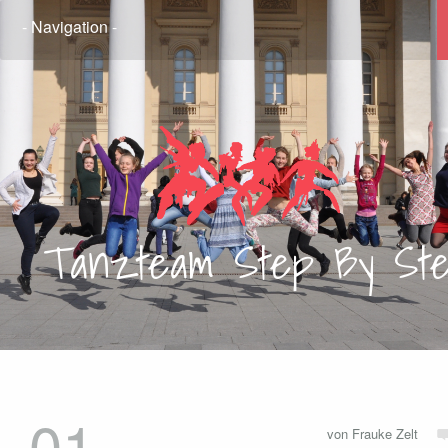
Tanzteam
Step By St
01
von Frauke Zelt