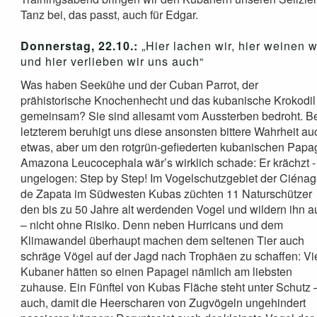
Tanz bei, das passt, auch für Edgar.
Donnerstag, 22.10.:
„Hier lachen wir, hier weinen w
und hier verlieben wir uns auch“
Was haben Seekühe und der Cuban Parrot, der
prähistorische Knochenhecht und das kubanische Krokodil
gemeinsam? Sie sind allesamt vom Aussterben bedroht. B
letzterem beruhigt uns diese ansonsten bittere Wahrheit au
etwas, aber um den rotgrün-gefiederten kubanischen Papa
Amazona Leucocephala wär’s wirklich schade: Er krächzt -
ungelogen: Step by Step! Im Vogelschutzgebiet der Ciéna
de Zapata im Südwesten Kubas züchten 11 Naturschützer
den bis zu 50 Jahre alt werdenden Vogel und wildern ihn a
– nicht ohne Risiko. Denn neben Hurricans und dem
Klimawandel überhaupt machen dem seltenen Tier auch
schräge Vögel auf der Jagd nach Trophäen zu schaffen: Vi
Kubaner hätten so einen Papagei nämlich am liebsten
zuhause. Ein Fünftel von Kubas Fläche steht unter Schutz 
auch, damit die Heerscharen von Zugvögeln ungehindert