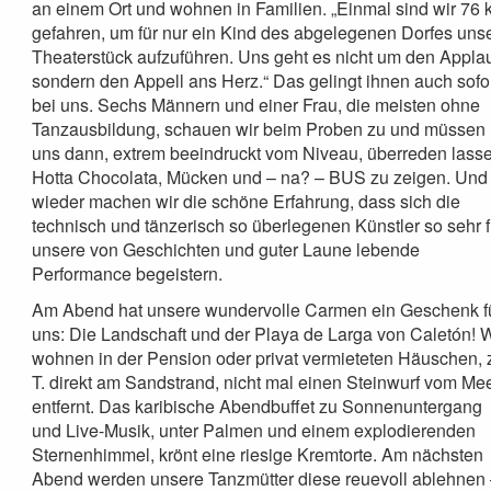
an einem Ort und wohnen in Familien. „Einmal sind wir 76
gefahren, um für nur ein Kind des abgelegenen Dorfes uns
Theaterstück aufzuführen. Uns geht es nicht um den Appla
sondern den Appell ans Herz.“ Das gelingt ihnen auch sofo
bei uns. Sechs Männern und einer Frau, die meisten ohne
Tanzausbildung, schauen wir beim Proben zu und müssen
uns dann, extrem beeindruckt vom Niveau, überreden lass
Hotta Chocolata, Mücken und – na? – BUS zu zeigen. Und
wieder machen wir die schöne Erfahrung, dass sich die
technisch und tänzerisch so überlegenen Künstler so sehr f
unsere von Geschichten und guter Laune lebende
Performance begeistern.
Am Abend hat unsere wundervolle Carmen ein Geschenk f
uns: Die Landschaft und der Playa de Larga von Caletón! W
wohnen in der Pension oder privat vermieteten Häuschen, 
T. direkt am Sandstrand, nicht mal einen Steinwurf vom Me
entfernt. Das karibische Abendbuffet zu Sonnenuntergang
und Live-Musik, unter Palmen und einem explodierenden
Sternenhimmel, krönt eine riesige Kremtorte. Am nächsten
Abend werden unsere Tanzmütter diese reuevoll ablehnen