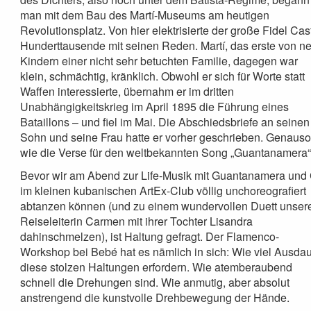
man mit dem Bau des Martí-Museums am heutigen
Revolutionsplatz. Von hier elektrisierte der große Fidel Cas
Hunderttausende mit seinen Reden. Martí, das erste von n
Kindern einer nicht sehr betuchten Familie, dagegen war
klein, schmächtig, kränklich. Obwohl er sich für Worte statt
Waffen interessierte, übernahm er im dritten
Unabhängigkeitskrieg im April 1895 die Führung eines
Bataillons – und fiel im Mai. Die Abschiedsbriefe an seinen
Sohn und seine Frau hatte er vorher geschrieben. Genaus
wie die Verse für den weltbekannten Song „Guantanamera“
Bevor wir am Abend zur Life-Musik mit Guantanamera und
im kleinen kubanischen ArtEx-Club völlig unchoreografiert
abtanzen können (und zu einem wundervollen Duett unser
Reiseleiterin Carmen mit ihrer Tochter Lisandra
dahinschmelzen), ist Haltung gefragt. Der Flamenco-
Workshop bei Bebé hat es nämlich in sich: Wie viel Ausda
diese stolzen Haltungen erfordern. Wie atemberaubend
schnell die Drehungen sind. Wie anmutig, aber absolut
anstrengend die kunstvolle Drehbewegung der Hände.