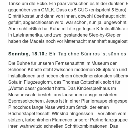
Tanke um die Ecke. Ein paar versuchen es in der dunklen 
gegenüber vom CMLK. Dass es 5 CUC (entspricht 5 Euro)
Eintritt kostet und dann von innen, obwohl überhaupt nicht
gefüllt, abgeschlossen wird, war schon, nun ja, ungewohnt.
Aber schließlich hat Kuba mit die geringste Kriminalitätsrat
in Lateinamerika, und zwei gestandene Step-by-Stepler
haben die Mädels noch vor Mitternacht mannhaft ausgelöst
Sonntag, 18.10.:
Ein Tag ohne Sünnros ist sünnlos
Die Bühne für unseren Fernsehauftritt im Museum der
Schönen Künste steht zwischen modernen Skulpturen und
Installationen und neben einem überdimensionalen silber
Sofa in Flugzeugform, das Thomas Gottschalk sofort für
„Wetten dass“ geordert hätte. Das Kinderspielhaus im
Museumscafe besteht aus tausenden ausgemusterten
Espressokochern. Jesus ist in einer Planierraupe eingesper
Pinocchios lange Nase wird zum Strick, der einen
Bücherstapel fesselt. Wir sind hingerissen – vor allem vom
stolzen, farbenfrohen Flamenco unserer Partnertanzgruppe
ihren wahnwitzig schnellen Schrittkombinationen. Das