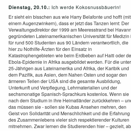
Dienstag, 20.10.:
Ich werde Kokosnussbäuerin!
Er sieht ein bisschen aus wie Harry Belafonte und hofft (mit
einem Augenzwinkern), dass er jetzt das Tanzen lernt: Der
Verwaltungsdirektor der 1999 am Meeresstrand bei Havan
gegründeten Lateinamerikanischen Universität für Medizin i
für rund 500 Studenten aus 90 Ländern verantwortlich, die
hier zu Nothilfe-Ärzten für den Einsatz in
Katastrophengebieten wie beim Erdbeben auf Haiti oder de
Ebola-Epidemie in Afrika ausgebildet werden. Für die unte
25-Jährigen aus Lateinamerika und Afrika, der Karibik und
dem Pazifik, aus Asien, dem Nahen Osten und sogar den
ärmeren Teilen der USA sind die gesamte Ausbildung,
Unterkunft und Verpflegung, Lehrmaterialien und der
sechsmonatige Spanisch-Sprachkurs kostenlos. Wenn sie
nach dem Studium in ihre Heimatländer zurückkehren – un
das müssen sie - sollen sie Kubas Ansehen mehren, den
Geist von Solidarität und Menschlichkeit und die Erfahrung
des Zusammenlebens vieler sich respektierender Kulturen
mitnehmen. Zwar lernen die Studierenden hier – gezielt, ab