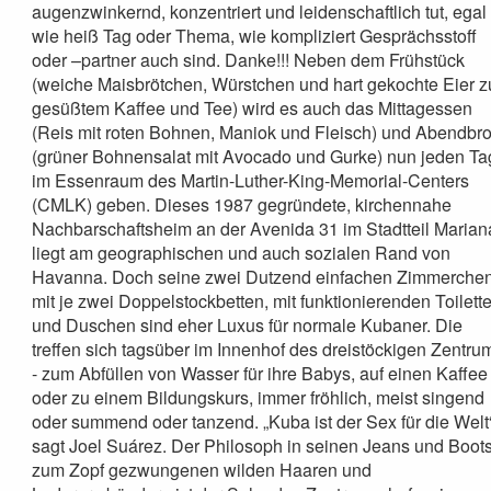
augenzwinkernd, konzentriert und leidenschaftlich tut, egal
wie heiß Tag oder Thema, wie kompliziert Gesprächsstoff
oder –partner auch sind. Danke!!! Neben dem Frühstück
(weiche Maisbrötchen, Würstchen und hart gekochte Eier z
gesüßtem Kaffee und Tee) wird es auch das Mittagessen
(Reis mit roten Bohnen, Maniok und Fleisch) und Abendbro
(grüner Bohnensalat mit Avocado und Gurke) nun jeden Ta
im Essenraum des Martin-Luther-King-Memorial-Centers
(CMLK) geben. Dieses 1987 gegründete, kirchennahe
Nachbarschaftsheim an der Avenida 31 im Stadtteil Maria
liegt am geographischen und auch sozialen Rand von
Havanna. Doch seine zwei Dutzend einfachen Zimmerche
mit je zwei Doppelstockbetten, mit funktionierenden Toilett
und Duschen sind eher Luxus für normale Kubaner. Die
treffen sich tagsüber im Innenhof des dreistöckigen Zentru
- zum Abfüllen von Wasser für ihre Babys, auf einen Kaffee
oder zu einem Bildungskurs, immer fröhlich, meist singend
oder summend oder tanzend. „Kuba ist der Sex für die Welt
sagt Joel Suárez. Der Philosoph in seinen Jeans und Boots
zum Zopf gezwungenen wilden Haaren und