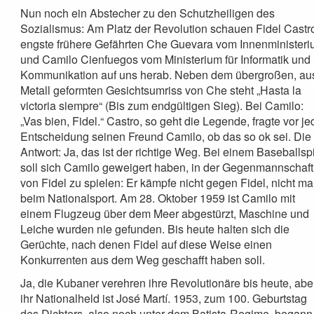
Nun noch ein Abstecher zu den Schutzheiligen des
Sozialismus: Am Platz der Revolution schauen Fidel Castr
engste frühere Gefährten Che Guevara vom Innenminister
und Camilo Cienfuegos vom Ministerium für Informatik und
Kommunikation auf uns herab. Neben dem übergroßen, au
Metall geformten Gesichtsumriss von Che steht „Hasta la
victoria siempre“ (Bis zum endgültigen Sieg). Bei Camilo:
„Vas bien, Fidel.“ Castro, so geht die Legende, fragte vor je
Entscheidung seinen Freund Camilo, ob das so ok sei. Die
Antwort: Ja, das ist der richtige Weg. Bei einem Baseballsp
soll sich Camilo geweigert haben, in der Gegenmannschaft
von Fidel zu spielen: Er kämpfe nicht gegen Fidel, nicht ma
beim Nationalsport. Am 28. Oktober 1959 ist Camilo mit
einem Flugzeug über dem Meer abgestürzt, Maschine und
Leiche wurden nie gefunden. Bis heute halten sich die
Gerüchte, nach denen Fidel auf diese Weise einen
Konkurrenten aus dem Weg geschafft haben soll.
Ja, die Kubaner verehren ihre Revolutionäre bis heute, abe
ihr Nationalheld ist José Martí. 1953, zum 100. Geburtstag
des Dichters, also noch unter dem Batista-Regime, begann