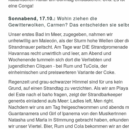
eine Conga!
Sonnabend, 17.10.:
Wohin ziehen die
Gewitterwolken, Carmen? Das entscheiden sie selbs
Unser erstes Bad im Meer, zugegeben, nahmen wir
unfreiwillig am Malecón, als der Sturm hohe Wellen über d
Strandmauer peitscht. Am Tage war DIE Strandpromenade
Havannas recht unwirtlich und leer, am Abend und
Wochenende tummeln sich dort die Verliebten und
jugendlichen Cliquen - bei Rum und TuCola, der
einheimischen und preiswerteren Variante der Coke.
Regenzeit und grau-schwarzer Himmel sind für uns kein
Grund, auf einen Strandtag zu verzichten. Als wir am Playa
del Este nach el baño fragen, zeigt der Strandbarkeeper
generös einladend aufs Meer: Ladies left, Men right.
Nachdem wir uns am Tag freigeschwommen und abends m
Guantanamera und Girl of Ipanema von den Musikerinnen
Natasha und Marla in Stimmung gebracht haben, erkunden
wir unser Viertel. Bier, Rum und Cola bekommen wir an de