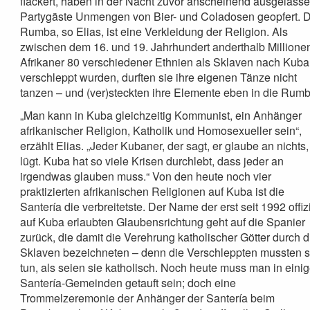
flackert, haben in der Nacht zuvor anscheinend ausgelass
Partygäste Unmengen von Bier- und Coladosen geopfert. 
Rumba, so Elias, ist eine Verkleidung der Religion. Als
zwischen dem 16. und 19. Jahrhundert anderthalb Millione
Afrikaner 80 verschiedener Ethnien als Sklaven nach Kuba
verschleppt wurden, durften sie ihre eigenen Tänze nicht
tanzen – und (ver)steckten ihre Elemente eben in die Rumb
„Man kann in Kuba gleichzeitig Kommunist, ein Anhänger
afrikanischer Religion, Katholik und Homosexueller sein“,
erzählt Elias. „Jeder Kubaner, der sagt, er glaube an nichts,
lügt. Kuba hat so viele Krisen durchlebt, dass jeder an
irgendwas glauben muss.“ Von den heute noch vier
praktizierten afrikanischen Religionen auf Kuba ist die
Santería die verbreitetste. Der Name der erst seit 1992 offizi
auf Kuba erlaubten Glaubensrichtung geht auf die Spanier
zurück, die damit die Verehrung katholischer Götter durch d
Sklaven bezeichneten – denn die Verschleppten mussten 
tun, als seien sie katholisch. Noch heute muss man in eini
Santería-Gemeinden getauft sein; doch eine
Trommelzeremonie der Anhänger der Santería beim