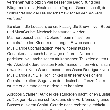
verstehen wir plötzlich viel besser die Begrüßung des
Bürgermeisters: „Heute soll ein Tag der Gemeinschaft, der
Solidarität und der Freundschaft zwischen den Völkern
werden.“
So skurril die Location, so erstklassig die Show – von Beb
und MusiCaribe. Neidisch bestaunen wir den
Männerüberschuss im Coloner Team mit seinen
durchtrainierten Kindern und jungen Erwachsenen.
MusiCaribe übt fast täglich, wie wir beim kurzen
Gedankenaustausch backstage erfahren. Neben der
perfekten, von archaischen afrikanischen Tanzelementen 
viel Akrobatik durchsetzten Performance fühlen wir uns sc
etwas klein. Kein Grund, muntert uns Oscar Rodríguez von
MusiCaribe auf: Die Fröhlichkeit in unseren Gesichtern
überstrahle alles. Sogar von den deutschen Tanzmüttern
würde er die eine oder andere hier behalten.
Apropos Strahlen: Auf der dreistündigen nächtlichen Busfah
zurück gen Havanna schreckt uns eine Vollbremsung unse
Busses aus dem Schlaf. Gerade noch rechtzeitig erblickt