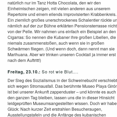
natürlich nur im Tanz Hotta Chocolata, den wir den
Einheimischen zeigen, mit vielen anderen aus unserem
Repertoire und einem eilends improvisierten Krabbenkreis.
Ein ziemlich großes unerschrockenes Schalentier rückte u
nämlich auf der zur Bühne erklärten Pensionsterrasse nicht
von der Pelle. Wir nahmen uns einfach ein Beispiel an den
Cigarras: So nennen die Kubaner ihre großen Libellen, die
niemals zusammenstoßen, auch wenn sie in großen
Schwärmen fliegen. (Und wenn doch, dann nennt man sie
Marihuana. Aber wir trinken unseren Cocktail ja immer erst
nach dem Auftritt!)
Freitag, 23.10.:
So rot wie Blut….
Der Sieg des Sozialismus in der Schweinebucht verschieb
sich wegen Stromausfall. Das berühmte Museo Playa Giró
ist bei unserer Ankunft zappenduster – und könnte es auch
den ganzen Tag bleiben, lassen uns die in dieser Hinsicht
leidgeprüften Museumsangestellten wissen. Doch wir hab
Glück: Nach kurzer Zeit erstrahlen Besucheraugen,
Ausstellungstafeln und die Anfänge des kubanischen