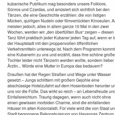
kubanische Publikum mag besonders unsere Folklore,
Sünros und Czardas, und amüsiert sich sichtlich bei den
Tänzen, die eine Geschichte erzählen: die von listigen
Mücken, quirligen Nudeln oder filmverrückten Kinoeulen. 
meisten jedoch, alles in allem ganze 10 Mal in den zwei
Wochen, werden wir „den überfüllten Bus“ zeigen – diesen
Tanz führt praktisch jeder Kubaner jeden Tag auf, wenn er i
der Hauptstadt mit den proppenvollen öffentlichen
Verkehrsmitteln unterwegs ist. Nach dem Programm kommt
eine Kubanerin zu uns und erzählt, dass ihre schöne große
Tochter leider nicht Tänzerin werden wollte, sondern lieber
Ärztin... Würde eine Mutter in Europa das bedauern?
Draußen hat der Regen Straßen und Wege unter Wasser
gesetzt – Jungs schlittern mit großem Gejohle eine
abschüssige Hotelzufahrt auf dem Hosenboden herunter u
uns vor die Füße. Das wirkt so reich – an Lebensfreude un
Einfallsreichtum. Traurig dagegen, wenn auch nicht ohne
einen gewissen morbiden Charme, sind die einfallenden
Häuser im alten Kolonialstil. Für viele wird die von Staat u
Stadt begonnene Rekonstruierung von Havannas Zentrum