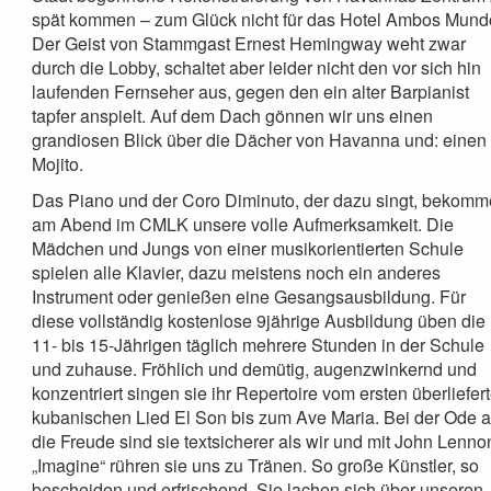
spät kommen – zum Glück nicht für das Hotel Ambos Mund
Der Geist von Stammgast Ernest Hemingway weht zwar
durch die Lobby, schaltet aber leider nicht den vor sich hin
laufenden Fernseher aus, gegen den ein alter Barpianist
tapfer anspielt. Auf dem Dach gönnen wir uns einen
grandiosen Blick über die Dächer von Havanna und: einen
Mojito.
Das Piano und der Coro Diminuto, der dazu singt, bekom
am Abend im CMLK unsere volle Aufmerksamkeit. Die
Mädchen und Jungs von einer musikorientierten Schule
spielen alle Klavier, dazu meistens noch ein anderes
Instrument oder genießen eine Gesangsausbildung. Für
diese vollständig kostenlose 9jährige Ausbildung üben die
11- bis 15-Jährigen täglich mehrere Stunden in der Schule
und zuhause. Fröhlich und demütig, augenzwinkernd und
konzentriert singen sie ihr Repertoire vom ersten überliefer
kubanischen Lied El Son bis zum Ave Maria. Bei der Ode 
die Freude sind sie textsicherer als wir und mit John Lenno
„Imagine“ rühren sie uns zu Tränen. So große Künstler, so
bescheiden und erfrischend. Sie lachen sich über unseren