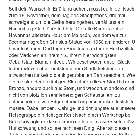
Soll dein Wunsch in Erfüllung gehen, musst du in der Nach
zum 16. November, dem Tag des Stadtpatrons, dreimal
schweigend um die Ceiba herumgehen, verrät uns am
Nachmittag Stadtführerin Lidia. Der alte Baum steht vor
Havannas ältestem Haus am Malecón, von dem wir zur
übermannsgroßen Christus-Statue von 1953 am anderen U
hinaufschauen. Dort legen Brautleute an ihrem Hochzeitst
oder Mädchen an ihrem 15., ihrem hier wichtigsten
Geburtstag, Blumen nieder. Wir beschwören unser Glück,
indem wir wie alle Touristen einem Stadtstreicher den
inzwischen funkelnd blank gerubbelten Bart streicheln. Wi
die meisten der unzähligen Skulpturen dieser Stadt ist er a
Bronze, andere auch aus Stein, und wiederum andere sind
nicht von plötzlich sehr lebendigen Schaustellern zu
unterscheiden, wie Edgar einmal arg erschrocken feststell
musste. Dabei ist der 7-Jährige und drittjüngste aus unsere
Reisegruppe ein richtiger Kerl: Nach einem Workshop bei
Bebé beklagte er, dass man(n) da immer so sexy sein müss
Hüftschwung und so, sei nicht sein Ding. Aber an diesem
Trainingsabend bringen wir den Kubanern unseren Seilzie