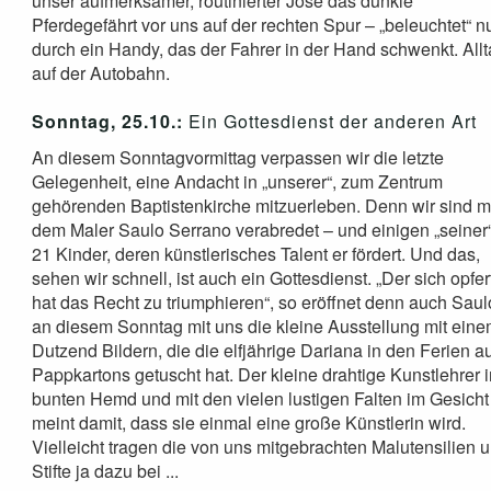
unser aufmerksamer, routinierter José das dunkle
Pferdegefährt vor uns auf der rechten Spur – „beleuchtet“ n
durch ein Handy, das der Fahrer in der Hand schwenkt. All
auf der Autobahn.
Sonntag, 25.10.:
Ein Gottesdienst der anderen Art
An diesem Sonntagvormittag verpassen wir die letzte
Gelegenheit, eine Andacht in „unserer“, zum Zentrum
gehörenden Baptistenkirche mitzuerleben. Denn wir sind m
dem Maler Saulo Serrano verabredet – und einigen „seiner
21 Kinder, deren künstlerisches Talent er fördert. Und das,
sehen wir schnell, ist auch ein Gottesdienst. „Der sich opfer
hat das Recht zu triumphieren“, so eröffnet denn auch Saul
an diesem Sonntag mit uns die kleine Ausstellung mit ein
Dutzend Bildern, die die elfjährige Dariana in den Ferien a
Pappkartons getuscht hat. Der kleine drahtige Kunstlehrer 
bunten Hemd und mit den vielen lustigen Falten im Gesicht
meint damit, dass sie einmal eine große Künstlerin wird.
Vielleicht tragen die von uns mitgebrachten Malutensilien 
Stifte ja dazu bei ...