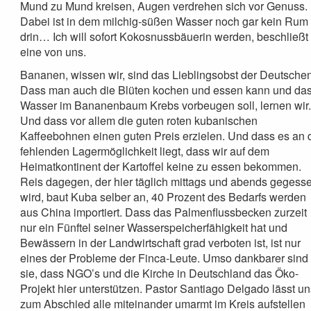
Mund zu Mund kreisen, Augen verdrehen sich vor Genuss.
Dabei ist in dem milchig-süßen Wasser noch gar kein Rum
drin… Ich will sofort Kokosnussbäuerin werden, beschließt
eine von uns.
Bananen, wissen wir, sind das Lieblingsobst der Deutschen
Dass man auch die Blüten kochen und essen kann und da
Wasser im Bananenbaum Krebs vorbeugen soll, lernen wir
Und dass vor allem die guten roten kubanischen
Kaffeebohnen einen guten Preis erzielen. Und dass es an 
fehlenden Lagermöglichkeit liegt, dass wir auf dem
Heimatkontinent der Kartoffel keine zu essen bekommen.
Reis dagegen, der hier täglich mittags und abends gegess
wird, baut Kuba selber an, 40 Prozent des Bedarfs werden
aus China importiert. Dass das Palmenflussbecken zurzeit
nur ein Fünftel seiner Wasserspeicherfähigkeit hat und
Bewässern in der Landwirtschaft grad verboten ist, ist nur
eines der Probleme der Finca-Leute. Umso dankbarer sind
sie, dass NGO’s und die Kirche in Deutschland das Öko-
Projekt hier unterstützen. Pastor Santiago Delgado lässt u
zum Abschied alle miteinander umarmt im Kreis aufstellen