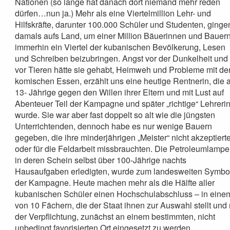
Nationen (so lange hat danach dort niemand mehr reden
dürfen…nun ja.) Mehr als eine Viertelmillion Lehr- und
Hilfskräfte, darunter 100.000 Schüler und Studenten, ginge
damals aufs Land, um einer Million Bäuerinnen und Bauern
immerhin ein Viertel der kubanischen Bevölkerung, Lesen
und Schreiben beizubringen. Angst vor der Dunkelheit und
vor Tieren hätte sie gehabt, Heimweh und Probleme mit d
komischen Essen, erzählt uns eine heutige Rentnerin, die a
13- Jährige gegen den Willen ihrer Eltern und mit Lust auf
Abenteuer Teil der Kampagne und später „richtige“ Lehreri
wurde. Sie war aber fast doppelt so alt wie die jüngsten
Unterrichtenden, dennoch habe es nur wenige Bauern
gegeben, die ihre minderjährigen „Meister“ nicht akzeptiert
oder für die Feldarbeit missbrauchten. Die Petroleumlampe
in deren Schein selbst über 100-Jährige nachts
Hausaufgaben erledigten, wurde zum landesweiten Symbo
der Kampagne. Heute machen mehr als die Hälfte aller
kubanischen Schüler einen Hochschulabschluss – in eine
von 10 Fächern, die der Staat ihnen zur Auswahl stellt und 
der Verpflichtung, zunächst an einem bestimmten, nicht
unbedingt favorisierten Ort eingesetzt zu werden.