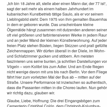
„Ich bin 18 Jahre alt, stelle aber einen Mann dar, der 77 ist“,
sagt der seit mehr als einem halben Jahrhundert im
kubanischen Kunstbetrieb tätige Saulo, als er vor seinem
Lieblingsbild steht: Dem 1975 von ihm gemalten Bauernha
in dem er geboren wurde. Das unscheinbare kleine
Ölgemälde hängt zusammen mit dutzenden anderen seine
oft viel größeren und farbintensiveren Werke in jedem Rau
und an jeder Wand der kleinen Künstlerwohnung. Auf jede
freien Platz stehen Büsten, liegen Skizzen und prall gefüllt
Zeichenmappen. Wir dürfen überall in der Diele, im Wohn-
und Schlafzimmer gucken und stöbern. Am meisten
faszinieren uns seine bunten, ja schrillen Darstellungen vo
Vögeln – vom Kolibri bis zum Adler. Und am Ende fliegen
nicht wenige davon mit uns bis nach Berlin. Vor dem Flieg
fährt hier zum vorletzten Mal der Bus ab – mitten auf der
Straße. Unsere Performance ist inzwischen so authentisch,
dass die Passanten mitten in die Choreo laufen. Nun gehö
wir richtig dazu, glauben wir.
Glaube, Liebe, Hoffnung: Die drei Eingangsbögen zum
Cementerio Cristóbal Colón, dem Christoph-Kolumbus-