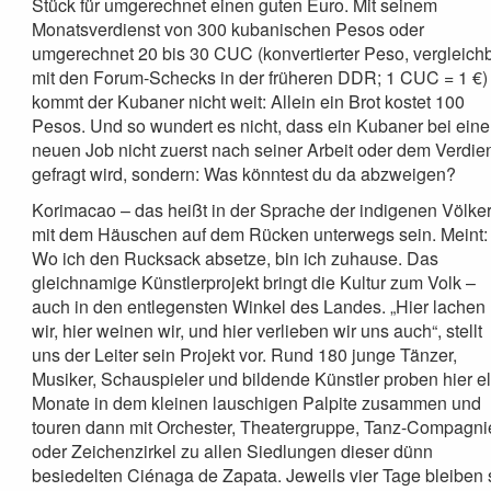
Stück für umgerechnet einen guten Euro. Mit seinem
Monatsverdienst von 300 kubanischen Pesos oder
umgerechnet 20 bis 30 CUC (konvertierter Peso, vergleich
mit den Forum-Schecks in der früheren DDR; 1 CUC = 1 €)
kommt der Kubaner nicht weit: Allein ein Brot kostet 100
Pesos. Und so wundert es nicht, dass ein Kubaner bei ein
neuen Job nicht zuerst nach seiner Arbeit oder dem Verdie
gefragt wird, sondern: Was könntest du da abzweigen?
Korimacao – das heißt in der Sprache der indigenen Völker
mit dem Häuschen auf dem Rücken unterwegs sein. Meint:
Wo ich den Rucksack absetze, bin ich zuhause. Das
gleichnamige Künstlerprojekt bringt die Kultur zum Volk –
auch in den entlegensten Winkel des Landes. „Hier lachen
wir, hier weinen wir, und hier verlieben wir uns auch“, stellt
uns der Leiter sein Projekt vor. Rund 180 junge Tänzer,
Musiker, Schauspieler und bildende Künstler proben hier el
Monate in dem kleinen lauschigen Palpite zusammen und
touren dann mit Orchester, Theatergruppe, Tanz-Compagni
oder Zeichenzirkel zu allen Siedlungen dieser dünn
besiedelten Ciénaga de Zapata. Jeweils vier Tage bleiben 