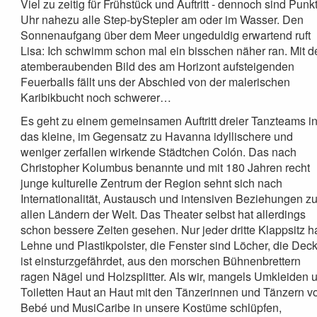
Viel zu zeitig für Frühstück und Auftritt - dennoch sind Punk
Uhr nahezu alle Step-byStepler am oder im Wasser. Den
Sonnenaufgang über dem Meer ungeduldig erwartend ruft
Lisa: Ich schwimm schon mal ein bisschen näher ran. Mit 
atemberaubenden Bild des am Horizont aufsteigenden
Feuerballs fällt uns der Abschied von der malerischen
Karibikbucht noch schwerer…
Es geht zu einem gemeinsamen Auftritt dreier Tanzteams i
das kleine, im Gegensatz zu Havanna idyllischere und
weniger zerfallen wirkende Städtchen Colón. Das nach
Christopher Kolumbus benannte und mit 180 Jahren recht
junge kulturelle Zentrum der Region sehnt sich nach
Internationalität, Austausch und intensiven Beziehungen z
allen Ländern der Welt. Das Theater selbst hat allerdings
schon bessere Zeiten gesehen. Nur jeder dritte Klappsitz h
Lehne und Plastikpolster, die Fenster sind Löcher, die Dec
ist einsturzgefährdet, aus den morschen Bühnenbrettern
ragen Nägel und Holzsplitter. Als wir, mangels Umkleiden 
Toiletten Haut an Haut mit den Tänzerinnen und Tänzern v
Bebé und MusiCaribe in unsere Kostüme schlüpfen,