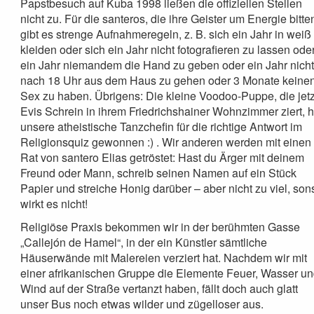
Papstbesuch auf Kuba 1998 ließen die offiziellen Stellen
nicht zu. Für die santeros, die ihre Geister um Energie bitte
gibt es strenge Aufnahmeregeln, z. B. sich ein Jahr in weiß
kleiden oder sich ein Jahr nicht fotografieren zu lassen ode
ein Jahr niemandem die Hand zu geben oder ein Jahr nich
nach 18 Uhr aus dem Haus zu gehen oder 3 Monate keine
Sex zu haben. Übrigens: Die kleine Voodoo-Puppe, die jetz
Evis Schrein in ihrem Friedrichshainer Wohnzimmer ziert, h
unsere atheistische Tanzchefin für die richtige Antwort im
Religionsquiz gewonnen :) . Wir anderen werden mit einen
Rat von santero Elias getröstet: Hast du Ärger mit deinem
Freund oder Mann, schreib seinen Namen auf ein Stück
Papier und streiche Honig darüber – aber nicht zu viel, son
wirkt es nicht!
Religiöse Praxis bekommen wir in der berühmten Gasse
„Callejón de Hamel“, in der ein Künstler sämtliche
Häuserwände mit Malereien verziert hat. Nachdem wir mit
einer afrikanischen Gruppe die Elemente Feuer, Wasser u
Wind auf der Straße vertanzt haben, fällt doch auch glatt
unser Bus noch etwas wilder und zügelloser aus.