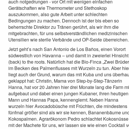
auch notgedrungen - vor Ort mit wenigen einfachen
Gerätschaften wie Thermometer und Stethoskop
auszukommen, also gute Arbeit unter schlechten
Bedingungen zu machen. Dennoch ist der bis eben so
beherrschte Direktor zu Tränen gerührt, als wir ihm die
mitgebrachten, für uns selbstverständlichen medizinischen
Utensilien wie sterile Verbände und OP-Seide überreichen.
Jetzt geht’s nach San Antonio de Los Baños, einen Vorort
südwestlich von Havanna – und damit in zweierlei Hinsicht
(back) to the roots. Natürlich hat die Bio-Finca „Zwei Brüder
im Becken des Palmenflusses mit Wurzeln zu tun. Aber hie
liegt auch der Grund, warum das mit Kuba und uns überha
geklappt hat: Christin, Mama von Step-by-Step-Tänzerin
Hanna, hat vor 20 Jahren hier drei Monate lang die Farm mi
aufgebaut und dabei einen jungen Kubaner, ihren heutigen
Mann und Hannas Papa, kennenglernt. Neben Hanna
wurzeln hier Avocadobüsche mit Früchten, die mindestens
fünfmal größer sind als wir sie kennen, Bananenbäume un
Kokospalmen. Agrarökonom Pedro schlachtet Kokosnüsse
mit der Machete für uns, wir lassen sie wie einen Cocktail 