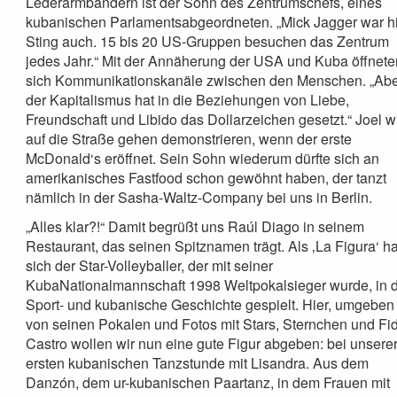
Lederarmbändern ist der Sohn des Zentrumschefs, eines
kubanischen Parlamentsabgeordneten. „Mick Jagger war hi
Sting auch. 15 bis 20 US-Gruppen besuchen das Zentrum
jedes Jahr.“ Mit der Annäherung der USA und Kuba öffnete
sich Kommunikationskanäle zwischen den Menschen. „Ab
der Kapitalismus hat in die Beziehungen von Liebe,
Freundschaft und Libido das Dollarzeichen gesetzt.“ Joel wi
auf die Straße gehen demonstrieren, wenn der erste
McDonald‘s eröffnet. Sein Sohn wiederum dürfte sich an
amerikanisches Fastfood schon gewöhnt haben, der tanzt
nämlich in der Sasha-Waltz-Company bei uns in Berlin.
„Alles klar?!“ Damit begrüßt uns Raúl Diago in seinem
Restaurant, das seinen Spitznamen trägt. Als ‚La Figura‘ ha
sich der Star-Volleyballer, der mit seiner
KubaNationalmannschaft 1998 Weltpokalsieger wurde, in 
Sport- und kubanische Geschichte gespielt. Hier, umgeben
von seinen Pokalen und Fotos mit Stars, Sternchen und Fi
Castro wollen wir nun eine gute Figur abgeben: bei unsere
ersten kubanischen Tanzstunde mit Lisandra. Aus dem
Danzón, dem ur-kubanischen Paartanz, in dem Frauen mit