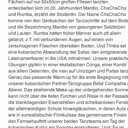
Fächern auf nur 50x50cm großen Fliesen tanzten,
entwickelten sich im 20. Jahrhundert Mambo, ChaChaCha
und Rumba, erzählt die Studentin. Der Name ChaChaCha
komme von den Geräuschen der Tanzschritte auf dem Bod
und die Bezeichnung Mambo von gesungenen Satzfetzen
und Lauten. Rumba hätten früher Männer auch oft allein
getanzt, z.T. mit verbundenen Augen, auf einem von
zerschlagenen Flaschen übersäten Boden. Und Timba sei
eine kubanische Abwandlung der Salsa, den emigrierende
Lateinamerikaner in die USA mitnahmen. Unsere praktisc
Übungen gipfeln in einer ekstatischen Conga, einer Kombi
aus allem Gelernten, die man auf Umzügen und Partys tanz
Genau das passende Warm-up für die erste Begegnung mi
unserer kubanischen Partner-Tanzgruppe Bebé Compañía
Abend. Das strahlende Make-up der untergehenden Sonn
kann nicht über die tiefen Furchen und Risse in der Fassad
die blankliegenden Eisenstreben und scheibenlosen Fenst
der altehrwürdigen Schule hinwegtäuschen, in deren Aula 
wie in surrealistischer Filmkulisse das gemeinsame Finale 
den Fernsehauftritt unserer beiden Tanzteams am Tag der
kubanischen Kultur am Sonntag einstudieren. Und: Es ist