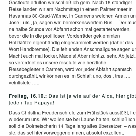
Gastleute erfüllen wir schließlich gern. Nach 16-stündiger
Reise landen wir am Nachmittag in einem Palmenmeer in
Havannas 30-Grad-Wärme, in Carmens weichen Armen u
José Luis‘, ja, sagen wir: bemerkenswertem Bus… Der mu
ne halbe Stunde vor Abfahrt schon mal gestartet werden,
bevor die in die profillosen Vorderräder geklemmten
Holzklötze eigenhändig eingesammelt werden (daher das
Wort Handbremse). Die fehlenden Anschnallgurte sagen u
Macht euch mal locker, Mädels! Aber nicht zu sehr. Ab jetzt,
so verordnet es unsere resolute wie herzliche
Reisebegleiterin Carmen, wird vor jeder Abfahrt spanisch
durchgezählt, wir können es im Schlaf: uno, dos , tres ….
veintisiete …..
Freitag, 16.10.:
Das ist ja wie auf der Aida, hier gibt
jeden Tag Papaya!
Dass Christina Freudenschreie zum Frühstück ausstößt, fre
wiederum uns. Wir wollen sie bei Laune halten, schließlich
soll die Dolmetscherin 14 Tage lang alles übersetzen – wa
sie, das sei hier vorweggenommen, absolut exzellent,